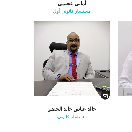
أماني عجيمي
مستشار قانوني أول
خالد عباس خالد الخضر
مستشار قانوني