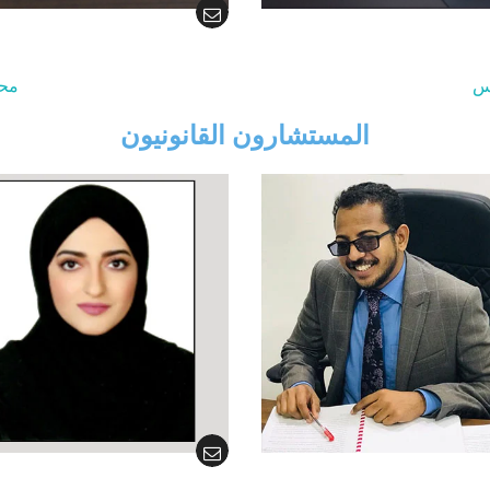
س
مح
المستشارون القانونيون