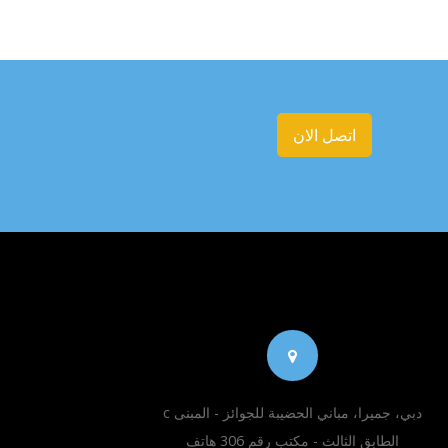
اتصل الان
دبي، جميرا، مباني الحضيبة للجوائز - المبنى c
الطابق الثالث - مكتب رقم 306 هاتف