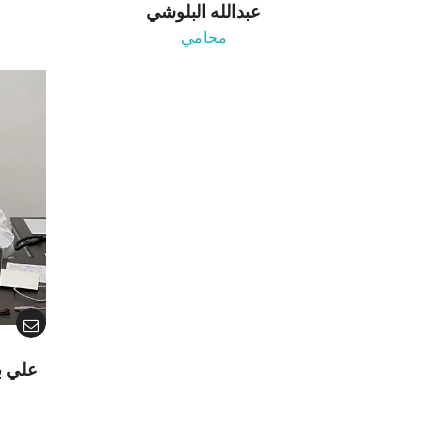
عبدالله البلوشي
محامي
علي ب