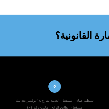
ة القانونية؟
سلطنة عمان - مسقط - العذيبة شارع ١٨ نوفمبر بعد بنك
مسقط - الطابق الرابع - مكتب رقم ٤٠٤