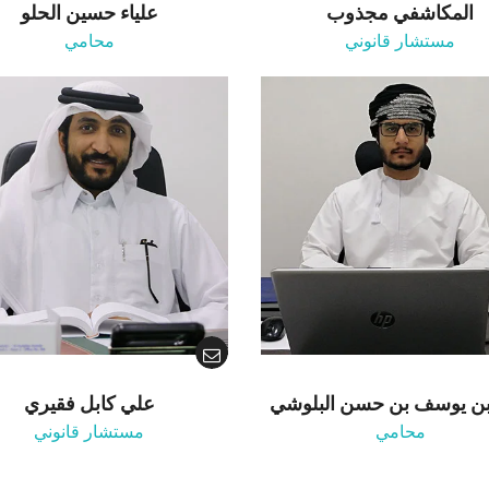
المكاشفي مجذوب
علياء حسين الحلو
مستشار قانوني
محامي
ن يوسف بن حسن البلوشي
علي كابل فقيري
محامي
مستشار قانوني